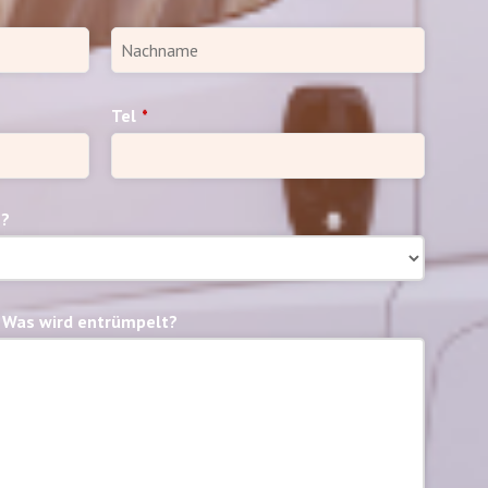
Tel
*
n?
 Was wird entrümpelt?