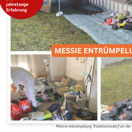
jahrelange
Erfahrung
Messie entrümpelung Trautmannsdorf an der 