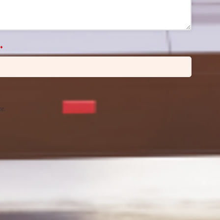
*
ke.