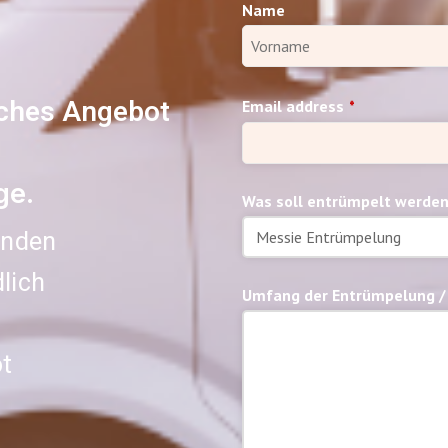
Name
iches Angebot
Email address
*
ge.
Was soll entrümpelt werde
unden
lich
Umfang der Entrümpelung /
t