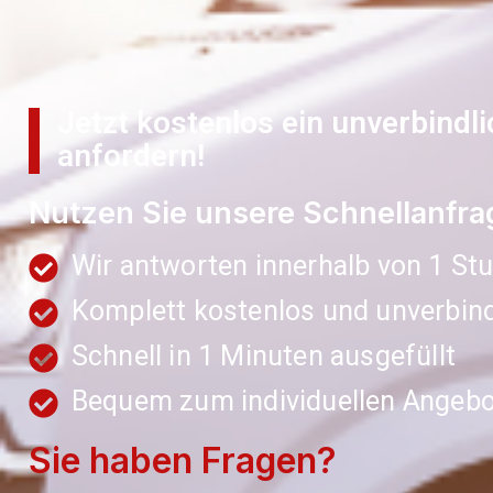
Jetzt kostenlos ein unverbindl
anfordern!
Nutzen Sie unsere Schnellanfra
Wir antworten innerhalb von 1 St
Komplett kostenlos und unverbind
Schnell in 1 Minuten ausgefüllt
Bequem zum individuellen Angebo
Sie haben Fragen?