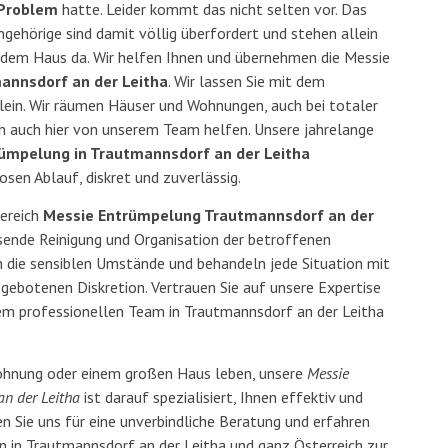
Problem
hatte. Leider kommt das nicht selten vor. Das
Angehörige sind damit völlig überfordert und stehen allein
dem Haus da. Wir helfen Ihnen und übernehmen die Messie
annsdorf an der Leitha
. Wir lassen Sie mit dem
llein. Wir räumen Häuser und Wohnungen, auch bei totaler
ch auch hier von unserem Team helfen. Unsere jahrelange
ümpelung in Trautmannsdorf an der Leitha
osen Ablauf, diskret und zuverlässig.
Bereich
Messie Entrümpelung Trautmannsdorf an der
nde Reinigung und Organisation der betroffenen
n die sensiblen Umstände und behandeln jede Situation mit
gebotenen Diskretion. Vertrauen Sie auf unsere Expertise
rem professionellen Team in Trautmannsdorf an der Leitha
 Wohnung oder einem großen Haus leben, unsere
Messie
n der Leitha
ist darauf spezialisiert, Ihnen effektiv und
en Sie uns für eine unverbindliche Beratung und erfahren
en in Trautmannsdorf an der Leitha und ganz Österreich zur