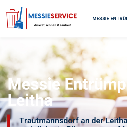
MESSIE ENTR
Messie Entrümp
Leitha
Trautmannsdorf an der Leitha,