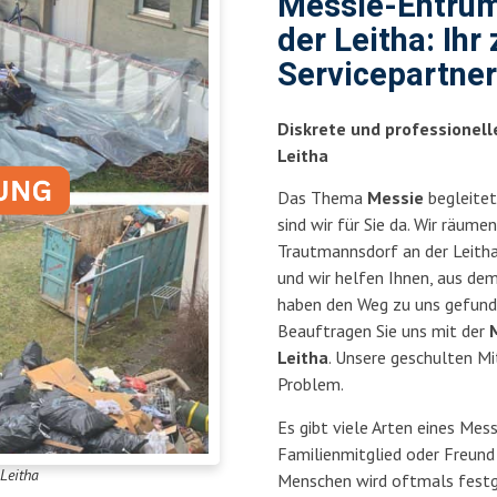
Messie-Entrüm
der Leitha: Ihr
Servicepartner
Diskrete und professionel
Leitha
Das Thema
Messie
begleitet
sind wir für Sie da. Wir räu
Trautmannsdorf an der Leitha
und wir helfen Ihnen, aus dem
haben den Weg zu uns gefunde
Beauftragen Sie uns mit der
Leitha
. Unsere geschulten Mi
Problem.
Es gibt viele Arten eines Mes
Familienmitglied oder Freund
Leitha
Menschen wird oftmals festg