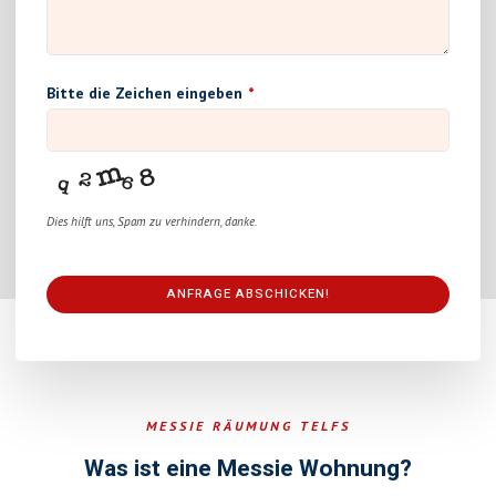
Bitte die Zeichen eingeben
*
Dies hilft uns, Spam zu verhindern, danke.
ANFRAGE ABSCHICKEN!
This
field
should
be
MESSIE RÄUMUNG TELFS
left
blank
Was ist eine Messie Wohnung?