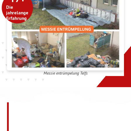
Die
jahrelange
Erfahrung
Messie entrümpelung Telfs
Jetzt kostenlos ein
unverbindliches Angebot
anfordern!