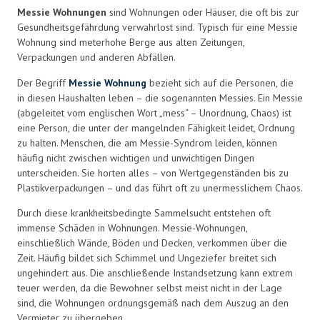
Messie Wohnungen
sind Wohnungen oder Häuser, die oft bis zur
Gesundheitsgefährdung verwahrlost sind. Typisch für eine Messie
Wohnung sind meterhohe Berge aus alten Zeitungen,
Verpackungen und anderen Abfällen.
Der Begriff
Messie Wohnung
bezieht sich auf die Personen, die
in diesen Haushalten leben – die sogenannten Messies. Ein Messie
(abgeleitet vom englischen Wort „mess“ – Unordnung, Chaos) ist
eine Person, die unter der mangelnden Fähigkeit leidet, Ordnung
zu halten. Menschen, die am Messie-Syndrom leiden, können
häufig nicht zwischen wichtigen und unwichtigen Dingen
unterscheiden. Sie horten alles – von Wertgegenständen bis zu
Plastikverpackungen – und das führt oft zu unermesslichem Chaos.
Durch diese krankheitsbedingte Sammelsucht entstehen oft
immense Schäden in Wohnungen. Messie-Wohnungen,
einschließlich Wände, Böden und Decken, verkommen über die
Zeit. Häufig bildet sich Schimmel und Ungeziefer breitet sich
ungehindert aus. Die anschließende Instandsetzung kann extrem
teuer werden, da die Bewohner selbst meist nicht in der Lage
sind, die Wohnungen ordnungsgemäß nach dem Auszug an den
Vermieter zu übergeben.