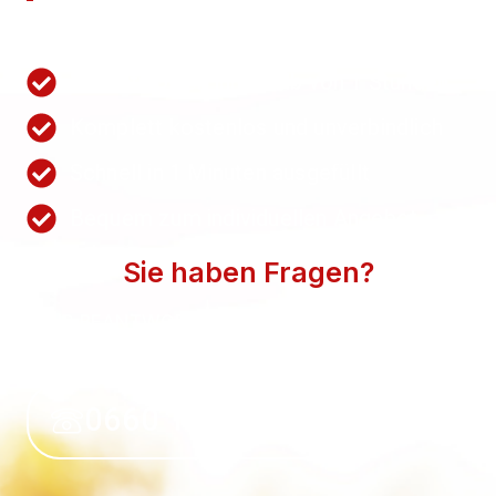
Nutzen Sie unsere Schnellanfrage.
Wir antworten innerhalb von 1 Stunden
Komplett kostenlos und unverbindlich
Schnell in 1 Minuten ausgefüllt
Bequem zum individuellen Angebot
Sie haben Fragen?
WIR BEANTWORTEN SIE GERN. SPRECHEN SIE
UNS AN.
0660 118 39 50