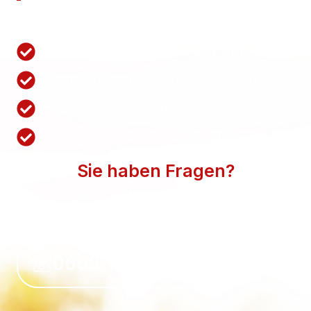
Nutzen Sie unsere Schnellanfrage.
Wir antworten innerhalb von 1 Stunden
Komplett kostenlos und unverbindlich
Schnell in 1 Minuten ausgefüllt
Bequem zum individuellen Angebot
Sie haben Fragen?
WIR BEANTWORTEN SIE GERN. SPRECHEN SIE
UNS AN.
0660 118 39 50