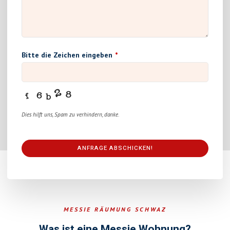
Bitte die Zeichen eingeben
*
Dies hilft uns, Spam zu verhindern, danke.
ANFRAGE ABSCHICKEN!
This
field
should
be
MESSIE RÄUMUNG SCHWAZ
left
blank
Was ist eine Messie Wohnung?