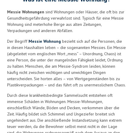
Messie Wohnungen
sind Wohnungen oder Häuser, die oft bis zur
Gesundheitsgefährdung verwahrlost sind. Typisch für eine Messie
Wohnung sind meterhohe Berge aus alten Zeitungen,
Verpackungen und anderen Abfällen.
Der Begriff
Messie Wohnung
bezieht sich auf die Personen, die
in diesen Haushalten leben – die sogenannten Messies. Ein Messie
(abgeleitet vom englischen Wort „mess“ – Unordnung, Chaos) ist
eine Person, die unter der mangelnden Fähigkeit leidet, Ordnung
zu halten. Menschen, die am Messie-Syndrom leiden, können
häufig nicht zwischen wichtigen und unwichtigen Dingen
unterscheiden. Sie horten alles – von Wertgegenständen bis zu
Plastikverpackungen – und das führt oft zu unermesslichem Chaos.
Durch diese krankheitsbedingte Sammelsucht entstehen oft
immense Schäden in Wohnungen. Messie-Wohnungen,
einschließlich Wände, Böden und Decken, verkommen über die
Zeit. Häufig bildet sich Schimmel und Ungeziefer breitet sich
ungehindert aus. Die anschließende Instandsetzung kann extrem
teuer werden, da die Bewohner selbst meist nicht in der Lage
sind, die Wohnungen ordnungsgemäß nach dem Auszug an den