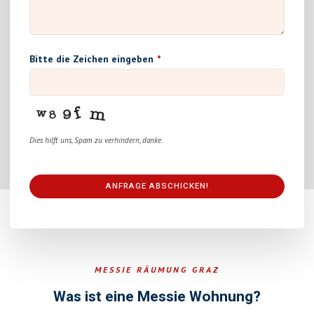
Bitte die Zeichen eingeben
*
Dies hilft uns, Spam zu verhindern, danke.
ANFRAGE ABSCHICKEN!
This
field
should
be
MESSIE RÄUMUNG GRAZ
left
blank
Was ist eine Messie Wohnung?