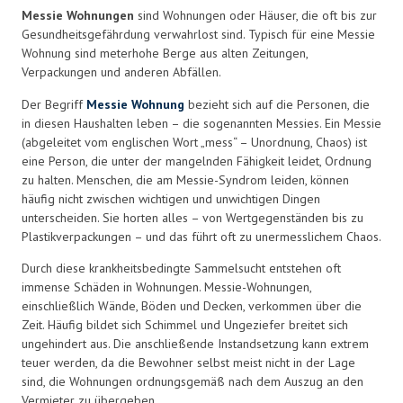
Messie Wohnungen
sind Wohnungen oder Häuser, die oft bis zur
Gesundheitsgefährdung verwahrlost sind. Typisch für eine Messie
Wohnung sind meterhohe Berge aus alten Zeitungen,
Verpackungen und anderen Abfällen.
Der Begriff
Messie Wohnung
bezieht sich auf die Personen, die
in diesen Haushalten leben – die sogenannten Messies. Ein Messie
(abgeleitet vom englischen Wort „mess“ – Unordnung, Chaos) ist
eine Person, die unter der mangelnden Fähigkeit leidet, Ordnung
zu halten. Menschen, die am Messie-Syndrom leiden, können
häufig nicht zwischen wichtigen und unwichtigen Dingen
unterscheiden. Sie horten alles – von Wertgegenständen bis zu
Plastikverpackungen – und das führt oft zu unermesslichem Chaos.
Durch diese krankheitsbedingte Sammelsucht entstehen oft
immense Schäden in Wohnungen. Messie-Wohnungen,
einschließlich Wände, Böden und Decken, verkommen über die
Zeit. Häufig bildet sich Schimmel und Ungeziefer breitet sich
ungehindert aus. Die anschließende Instandsetzung kann extrem
teuer werden, da die Bewohner selbst meist nicht in der Lage
sind, die Wohnungen ordnungsgemäß nach dem Auszug an den
Vermieter zu übergeben.