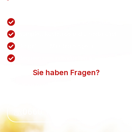
Nutzen Sie unsere Schnellanfrage.
Wir antworten innerhalb von 1 Stunden
Komplett kostenlos und unverbindlich
Schnell in 1 Minuten ausgefüllt
Bequem zum individuellen Angebot
Sie haben Fragen?
WIR BEANTWORTEN SIE GERN. SPRECHEN SIE
UNS AN.
0660 118 39 50