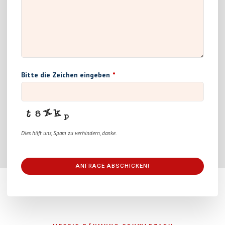
Bitte die Zeichen eingeben
*
Dies hilft uns, Spam zu verhindern, danke.
ANFRAGE ABSCHICKEN!
This
field
should
be