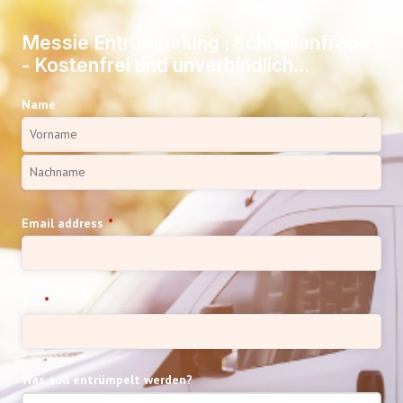
Messie Entrümpelung : Schnellanfrage
- Kostenfrei und unverbindlich...
Name
Email address
*
Tel
*
Was soll entrümpelt werden?