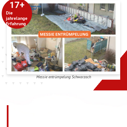
17
+
Die
jahrelange
Erfahrung
Messie entrümpelung Schwarzach
Jetzt kostenlos ein
unverbindliches Angebot