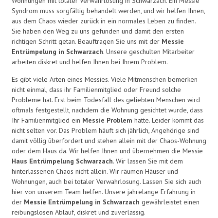
Wohnungen mit totaler Verwahrlosung in Schwarzach. Ein Messie
Syndrom muss sorgfältig behandelt werden, und wir helfen Ihnen,
aus dem Chaos wieder zurück in ein normales Leben zu finden.
Sie haben den Weg zu uns gefunden und damit den ersten
richtigen Schritt getan. Beauftragen Sie uns mit der
Messie
Entrümpelung in Schwarzach
. Unsere geschulten Mitarbeiter
arbeiten diskret und helfen Ihnen bei Ihrem Problem.
Es gibt viele Arten eines Messies. Viele Mitmenschen bemerken
nicht einmal, dass ihr Familienmitglied oder Freund solche
Probleme hat. Erst beim Todesfall des geliebten Menschen wird
oftmals festgestellt, nachdem die Wohnung gesichtet wurde, dass
Ihr Familienmitglied ein
Messie Problem
hatte. Leider kommt das
nicht selten vor. Das Problem häuft sich jährlich, Angehörige sind
damit völlig überfordert und stehen allein mit der Chaos-Wohnung
oder dem Haus da. Wir helfen Ihnen und übernehmen die Messie
Haus Entrümpelung Schwarzach
. Wir lassen Sie mit dem
hinterlassenen Chaos nicht allein. Wir räumen Häuser und
Wohnungen, auch bei totaler Verwahrlosung. Lassen Sie sich auch
hier von unserem Team helfen. Unsere jahrelange Erfahrung in
der
Messie Entrümpelung in Schwarzach
gewährleistet einen
reibungslosen Ablauf, diskret und zuverlässig.