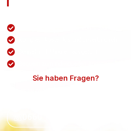
anfordern!
Nutzen Sie unsere Schnellanfrage.
Wir antworten innerhalb von 1 Stunden
Komplett kostenlos und unverbindlich
Schnell in 1 Minuten ausgefüllt
Bequem zum individuellen Angebot
Sie haben Fragen?
WIR BEANTWORTEN SIE GERN. SPRECHEN SIE
UNS AN.
0660 118 39 50