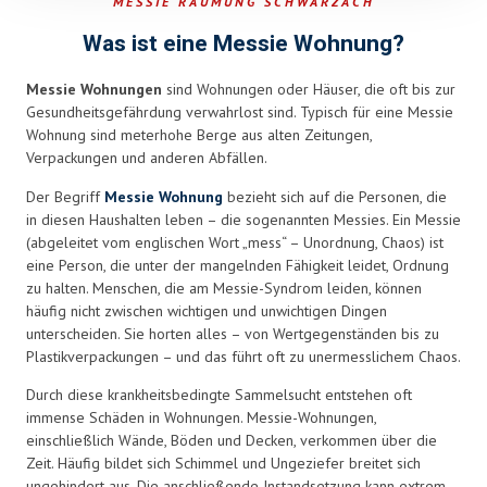
MESSIE RÄUMUNG SCHWARZACH
left
blank
Was ist eine Messie Wohnung?
Messie Wohnungen
sind Wohnungen oder Häuser, die oft bis zur
Gesundheitsgefährdung verwahrlost sind. Typisch für eine Messie
Wohnung sind meterhohe Berge aus alten Zeitungen,
Verpackungen und anderen Abfällen.
Der Begriff
Messie Wohnung
bezieht sich auf die Personen, die
in diesen Haushalten leben – die sogenannten Messies. Ein Messie
(abgeleitet vom englischen Wort „mess“ – Unordnung, Chaos) ist
eine Person, die unter der mangelnden Fähigkeit leidet, Ordnung
zu halten. Menschen, die am Messie-Syndrom leiden, können
häufig nicht zwischen wichtigen und unwichtigen Dingen
unterscheiden. Sie horten alles – von Wertgegenständen bis zu
Plastikverpackungen – und das führt oft zu unermesslichem Chaos.
Durch diese krankheitsbedingte Sammelsucht entstehen oft
immense Schäden in Wohnungen. Messie-Wohnungen,
einschließlich Wände, Böden und Decken, verkommen über die
Zeit. Häufig bildet sich Schimmel und Ungeziefer breitet sich
ungehindert aus. Die anschließende Instandsetzung kann extrem