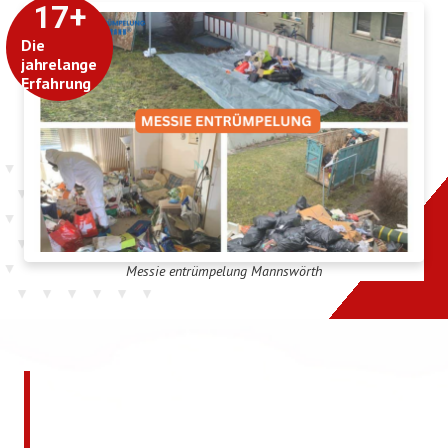
17
+
Die
jahrelange
Erfahrung
Messie entrümpelung Mannswörth
Jetzt kostenlos ein
unverbindliches Angebot