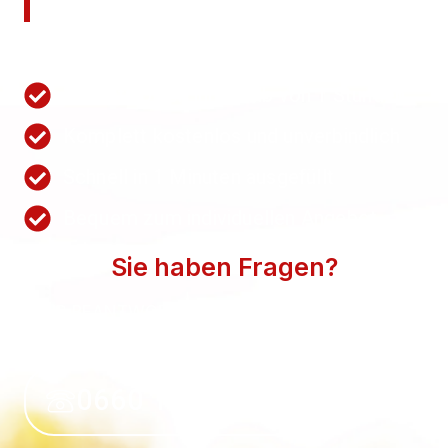
anfordern!
Nutzen Sie unsere Schnellanfrage.
Wir antworten innerhalb von 1 Stunden
Komplett kostenlos und unverbindlich
Schnell in 1 Minuten ausgefüllt
Bequem zum individuellen Angebot
Sie haben Fragen?
WIR BEANTWORTEN SIE GERN. SPRECHEN SIE
UNS AN.
0660 118 39 50