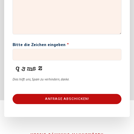
Bitte die Zeichen eingeben
*
Dies hilft uns, Spam zu verhindern, danke.
ANFRAGE ABSCHICKEN!
This
field
should
be