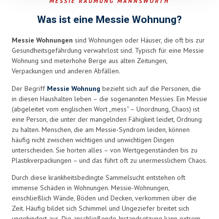
MESSIE RÄUMUNG MANNSWÖRTH
left
blank
Was ist eine Messie Wohnung?
Messie Wohnungen
sind Wohnungen oder Häuser, die oft bis zur
Gesundheitsgefährdung verwahrlost sind. Typisch für eine Messie
Wohnung sind meterhohe Berge aus alten Zeitungen,
Verpackungen und anderen Abfällen.
Der Begriff
Messie Wohnung
bezieht sich auf die Personen, die
in diesen Haushalten leben – die sogenannten Messies. Ein Messie
(abgeleitet vom englischen Wort „mess“ – Unordnung, Chaos) ist
eine Person, die unter der mangelnden Fähigkeit leidet, Ordnung
zu halten. Menschen, die am Messie-Syndrom leiden, können
häufig nicht zwischen wichtigen und unwichtigen Dingen
unterscheiden. Sie horten alles – von Wertgegenständen bis zu
Plastikverpackungen – und das führt oft zu unermesslichem Chaos.
Durch diese krankheitsbedingte Sammelsucht entstehen oft
immense Schäden in Wohnungen. Messie-Wohnungen,
einschließlich Wände, Böden und Decken, verkommen über die
Zeit. Häufig bildet sich Schimmel und Ungeziefer breitet sich
ungehindert aus. Die anschließende Instandsetzung kann extrem