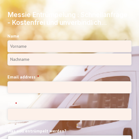
Messie Entrümpelung : Schnellanfrage
- Kostenfrei und unverbindlich...
Name
Email address
*
Tel
*
Was soll entrümpelt werden?