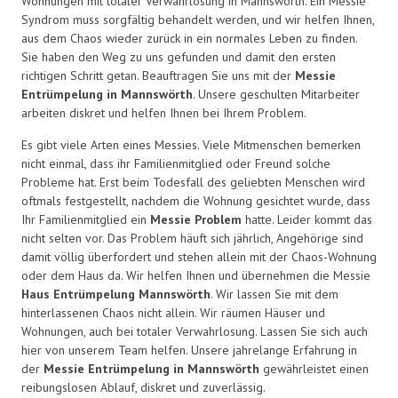
Wohnungen mit totaler Verwahrlosung in Mannswörth. Ein Messie
Syndrom muss sorgfältig behandelt werden, und wir helfen Ihnen,
aus dem Chaos wieder zurück in ein normales Leben zu finden.
Sie haben den Weg zu uns gefunden und damit den ersten
richtigen Schritt getan. Beauftragen Sie uns mit der
Messie
Entrümpelung in Mannswörth
. Unsere geschulten Mitarbeiter
arbeiten diskret und helfen Ihnen bei Ihrem Problem.
Es gibt viele Arten eines Messies. Viele Mitmenschen bemerken
nicht einmal, dass ihr Familienmitglied oder Freund solche
Probleme hat. Erst beim Todesfall des geliebten Menschen wird
oftmals festgestellt, nachdem die Wohnung gesichtet wurde, dass
Ihr Familienmitglied ein
Messie Problem
hatte. Leider kommt das
nicht selten vor. Das Problem häuft sich jährlich, Angehörige sind
damit völlig überfordert und stehen allein mit der Chaos-Wohnung
oder dem Haus da. Wir helfen Ihnen und übernehmen die Messie
Haus Entrümpelung Mannswörth
. Wir lassen Sie mit dem
hinterlassenen Chaos nicht allein. Wir räumen Häuser und
Wohnungen, auch bei totaler Verwahrlosung. Lassen Sie sich auch
hier von unserem Team helfen. Unsere jahrelange Erfahrung in
der
Messie Entrümpelung in Mannswörth
gewährleistet einen
reibungslosen Ablauf, diskret und zuverlässig.