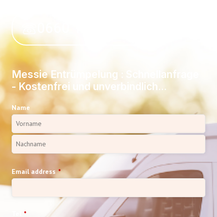
0660 118 39 50
Messie Entrümpelung : Schnellanfrage
- Kostenfrei und unverbindlich...
Name
Email address
*
Tel
*