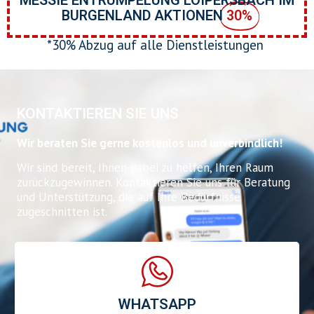
MESSIE ENTRÜMPELUNG LOIPERSBACH IM
BURGENLAND AKTIONEN
30%
*30% Abzug auf alle Dienstleistungen
KONTAKTIEREN SIE UNS
Wir beraten Sie gerne kostenlos und unverbindlich!
Wir sind bereit, Ihnen dabei zu helfen, Ihren Raum
zurückzugewinnen. Kontaktieren Sie uns für Beratung
und Unterstützung, die auf Ihre Bedürfnisse
zugeschnitten ist.
WHATSAPP