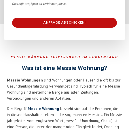
Dies hilft uns, Spam zu verhindern, danke.
ANFRAGE ABSCHICKEN!
This
field
should
be
MESSIE RÄUMUNG LOIPERSBACH IM BURGENLAND
left
blank
Was ist eine Messie Wohnung?
Messie Wohnungen
sind Wohnungen oder Häuser, die oft bis zur
Gesundheitsgefährdung verwahrlost sind. Typisch für eine Messie
Wohnung sind meterhohe Berge aus alten Zeitungen,
Verpackungen und anderen Abfällen.
Der Begriff
Messie Wohnung
bezieht sich auf die Personen, die
in diesen Haushalten leben – die sogenannten Messies. Ein Messie
(abgeleitet vom englischen Wort „mess“ – Unordnung, Chaos) ist
eine Person, die unter der mangelnden Fähigkeit leidet, Ordnung