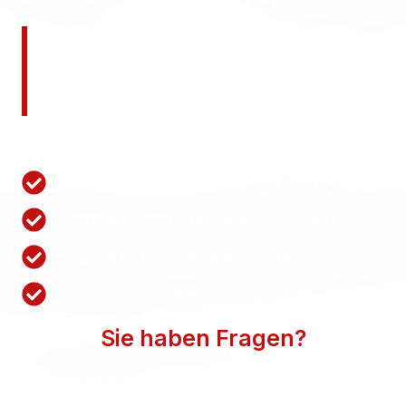
Jetzt kostenlos ein
unverbindliches Angebot
anfordern!
Nutzen Sie unsere Schnellanfrage.
Wir antworten innerhalb von 1 Stunden
Komplett kostenlos und unverbindlich
Schnell in 1 Minuten ausgefüllt
Bequem zum individuellen Angebot
Sie haben Fragen?
WIR BEANTWORTEN SIE GERN. SPRECHEN SIE
UNS AN.