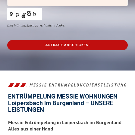
Dies hilft uns, Spam zu verhindern, danke.
ANFRAGE ABSCHICKEN!
This
field
should
be
left
MESSIE ENTRÜMPELUNGDIENSTLEISTUNG
blank
ENTRÜMPELUNG MESSIE WOHNUNGEN
Loipersbach Im Burgenland – UNSERE
LEISTUNGEN
Messie Entrümpelung in Loipersbach im Burgenland:
Alles aus einer Hand