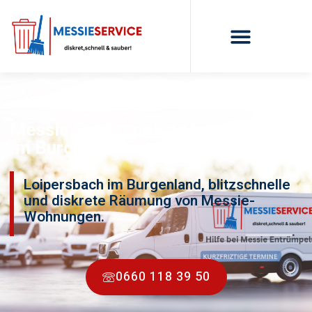
Messie Entrümpelung Loipersbach
Im Burgenland
Loipersbach im Burgenland, blitzschnelle
und diskrete Räumung von Messie-
Wohnungen.
0660 118 39 50