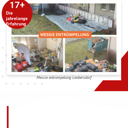
17
+
Die
jahrelange
Erfahrung
Messie entrümpelung Leobersdorf
Jetzt kostenlos ein
unverbindliches Angebot