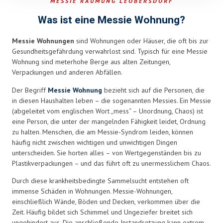
MESSIE RÄUMUNG LEOBERSDORF
left
blank
Was ist eine Messie Wohnung?
Messie Wohnungen
sind Wohnungen oder Häuser, die oft bis zur
Gesundheitsgefährdung verwahrlost sind. Typisch für eine Messie
Wohnung sind meterhohe Berge aus alten Zeitungen,
Verpackungen und anderen Abfällen.
Der Begriff
Messie Wohnung
bezieht sich auf die Personen, die
in diesen Haushalten leben – die sogenannten Messies. Ein Messie
(abgeleitet vom englischen Wort „mess“ – Unordnung, Chaos) ist
eine Person, die unter der mangelnden Fähigkeit leidet, Ordnung
zu halten. Menschen, die am Messie-Syndrom leiden, können
häufig nicht zwischen wichtigen und unwichtigen Dingen
unterscheiden. Sie horten alles – von Wertgegenständen bis zu
Plastikverpackungen – und das führt oft zu unermesslichem Chaos.
Durch diese krankheitsbedingte Sammelsucht entstehen oft
immense Schäden in Wohnungen. Messie-Wohnungen,
einschließlich Wände, Böden und Decken, verkommen über die
Zeit. Häufig bildet sich Schimmel und Ungeziefer breitet sich
ungehindert aus. Die anschließende Instandsetzung kann extrem