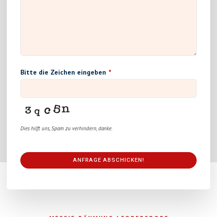
Bitte die Zeichen eingeben
*
Dies hilft uns, Spam zu verhindern, danke.
ANFRAGE ABSCHICKEN!
This
field
should
be