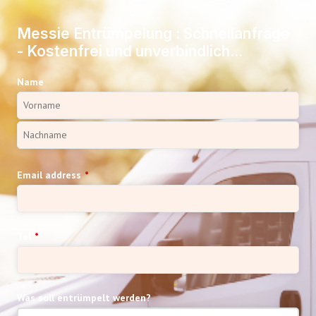
Messie Entrümpelung : Schnellanfrage
- Kostenfrei und unverbindlich...
Name
Email address
*
Tel
*
Was soll entrümpelt werden?