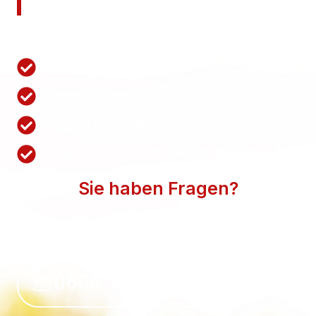
anfordern!
Nutzen Sie unsere Schnellanfrage.
Wir antworten innerhalb von 1 Stunden
Komplett kostenlos und unverbindlich
Schnell in 1 Minuten ausgefüllt
Bequem zum individuellen Angebot
Sie haben Fragen?
WIR BEANTWORTEN SIE GERN. SPRECHEN SIE
UNS AN.
0660 118 39 50