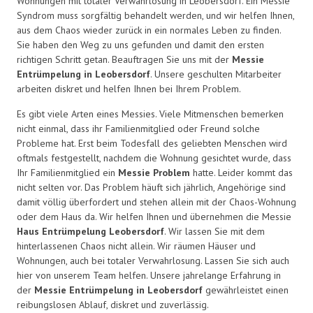
Wohnungen mit totaler Verwahrlosung in Leobersdorf. Ein Messie
Syndrom muss sorgfältig behandelt werden, und wir helfen Ihnen,
aus dem Chaos wieder zurück in ein normales Leben zu finden.
Sie haben den Weg zu uns gefunden und damit den ersten
richtigen Schritt getan. Beauftragen Sie uns mit der
Messie
Entrümpelung in Leobersdorf
. Unsere geschulten Mitarbeiter
arbeiten diskret und helfen Ihnen bei Ihrem Problem.
Es gibt viele Arten eines Messies. Viele Mitmenschen bemerken
nicht einmal, dass ihr Familienmitglied oder Freund solche
Probleme hat. Erst beim Todesfall des geliebten Menschen wird
oftmals festgestellt, nachdem die Wohnung gesichtet wurde, dass
Ihr Familienmitglied ein
Messie Problem
hatte. Leider kommt das
nicht selten vor. Das Problem häuft sich jährlich, Angehörige sind
damit völlig überfordert und stehen allein mit der Chaos-Wohnung
oder dem Haus da. Wir helfen Ihnen und übernehmen die Messie
Haus Entrümpelung Leobersdorf
. Wir lassen Sie mit dem
hinterlassenen Chaos nicht allein. Wir räumen Häuser und
Wohnungen, auch bei totaler Verwahrlosung. Lassen Sie sich auch
hier von unserem Team helfen. Unsere jahrelange Erfahrung in
der
Messie Entrümpelung in Leobersdorf
gewährleistet einen
reibungslosen Ablauf, diskret und zuverlässig.