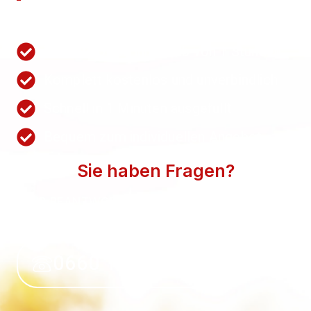
Nutzen Sie unsere Schnellanfrage.
Wir antworten innerhalb von 1 Stunden
Komplett kostenlos und unverbindlich
Schnell in 1 Minuten ausgefüllt
Bequem zum individuellen Angebot
Sie haben Fragen?
WIR BEANTWORTEN SIE GERN. SPRECHEN SIE
UNS AN.
0660 118 39 50