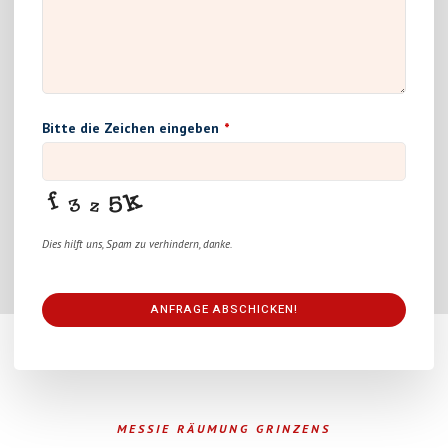
Bitte die Zeichen eingeben
*
Dies hilft uns, Spam zu verhindern, danke.
ANFRAGE ABSCHICKEN!
This
field
should
be
MESSIE RÄUMUNG GRINZENS
left