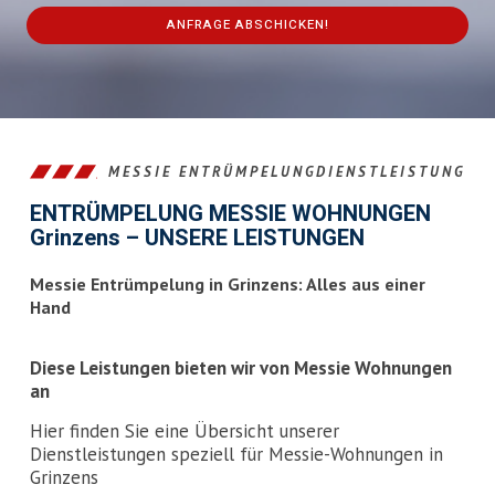
ANFRAGE ABSCHICKEN!
This
field
should
be
left
MESSIE ENTRÜMPELUNGDIENSTLEISTUNG
blank
ENTRÜMPELUNG MESSIE WOHNUNGEN
Grinzens – UNSERE LEISTUNGEN
Messie Entrümpelung in Grinzens: Alles aus einer
Hand
Diese Leistungen bieten wir von Messie Wohnungen
an
Hier finden Sie eine Übersicht unserer
Dienstleistungen speziell für Messie-Wohnungen in
Grinzens