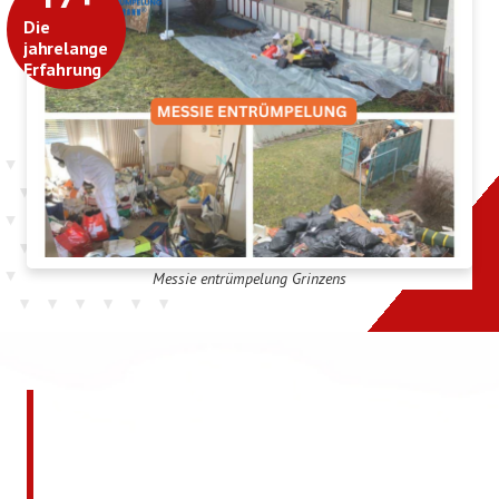
Die
jahrelange
Erfahrung
Messie entrümpelung Grinzens
Jetzt kostenlos ein
unverbindliches Angebot
anfordern!