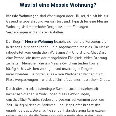
blank
Was ist eine Messie Wohnung?
Messie Wohnungen
sind Wohnungen oder Häuser, die oft bis zur
Gesundheitsgefährdung verwahrlost sind. Typisch für eine Messie
Wohnung sind meterhohe Berge aus alten Zeitungen,
Verpackungen und anderen Abfällen.
Der Begriff
Messie Wohnung
bezieht sich auf die Personen, die
in diesen Haushalten leben – die sogenannten Messies. Ein Messie
(abgeleitet vom englischen Wort „mess“ – Unordnung, Chaos) ist
eine Person, die unter der mangelnden Fähigkeit leidet, Ordnung
zu halten. Menschen, die am Messie-Syndrom leiden, können
häufig nicht zwischen wichtigen und unwichtigen Dingen
unterscheiden. Sie horten alles – von Wertgegenständen bis zu
Plastikverpackungen – und das führt oft zu unermesslichem Chaos.
Durch diese krankheitsbedingte Sammelsucht entstehen oft
immense Schäden in Wohnungen. Messie-Wohnungen,
einschließlich Wände, Böden und Decken, verkommen über die
Zeit. Häufig bildet sich Schimmel und Ungeziefer breitet sich
ungehindert aus. Die anschließende Instandsetzung kann extrem
teuer werden, da die Bewohner selbst meist nicht in der Lage