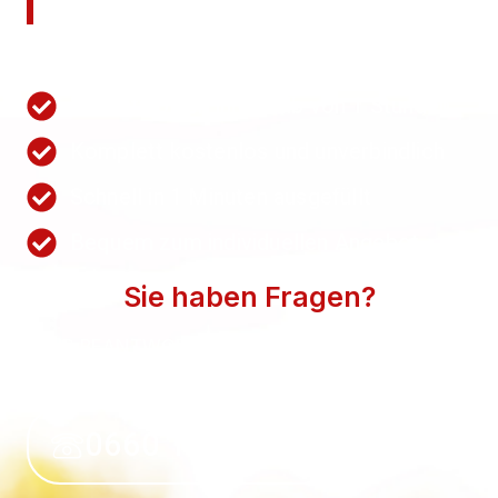
anfordern!
Nutzen Sie unsere Schnellanfrage.
Wir antworten innerhalb von 1 Stunden
Komplett kostenlos und unverbindlich
Schnell in 1 Minuten ausgefüllt
Bequem zum individuellen Angebot
Sie haben Fragen?
WIR BEANTWORTEN SIE GERN. SPRECHEN SIE
UNS AN.
0660 118 39 50