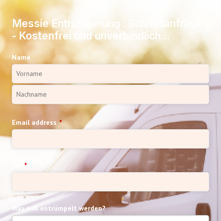
Messie Entrümpelung : Schnellanfrage
- Kostenfrei und unverbindlich...
Name
Email address
*
Tel
*
Was soll entrümpelt werden?