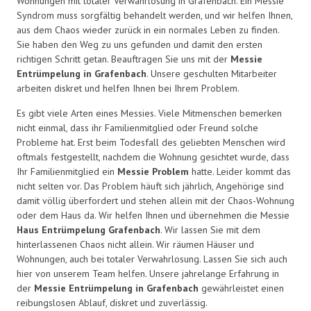
Wohnungen mit totaler Verwahrlosung in Grafenbach. Ein Messie
Syndrom muss sorgfältig behandelt werden, und wir helfen Ihnen,
aus dem Chaos wieder zurück in ein normales Leben zu finden.
Sie haben den Weg zu uns gefunden und damit den ersten
richtigen Schritt getan. Beauftragen Sie uns mit der
Messie
Entrümpelung in Grafenbach
. Unsere geschulten Mitarbeiter
arbeiten diskret und helfen Ihnen bei Ihrem Problem.
Es gibt viele Arten eines Messies. Viele Mitmenschen bemerken
nicht einmal, dass ihr Familienmitglied oder Freund solche
Probleme hat. Erst beim Todesfall des geliebten Menschen wird
oftmals festgestellt, nachdem die Wohnung gesichtet wurde, dass
Ihr Familienmitglied ein
Messie Problem
hatte. Leider kommt das
nicht selten vor. Das Problem häuft sich jährlich, Angehörige sind
damit völlig überfordert und stehen allein mit der Chaos-Wohnung
oder dem Haus da. Wir helfen Ihnen und übernehmen die Messie
Haus Entrümpelung Grafenbach
. Wir lassen Sie mit dem
hinterlassenen Chaos nicht allein. Wir räumen Häuser und
Wohnungen, auch bei totaler Verwahrlosung. Lassen Sie sich auch
hier von unserem Team helfen. Unsere jahrelange Erfahrung in
der
Messie Entrümpelung in Grafenbach
gewährleistet einen
reibungslosen Ablauf, diskret und zuverlässig.