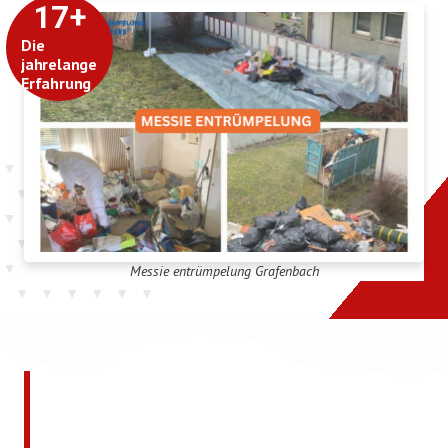
17
+
Die
jahrelange
Erfahrung
Messie entrümpelung Grafenbach
Jetzt kostenlos ein
unverbindliches Angebot