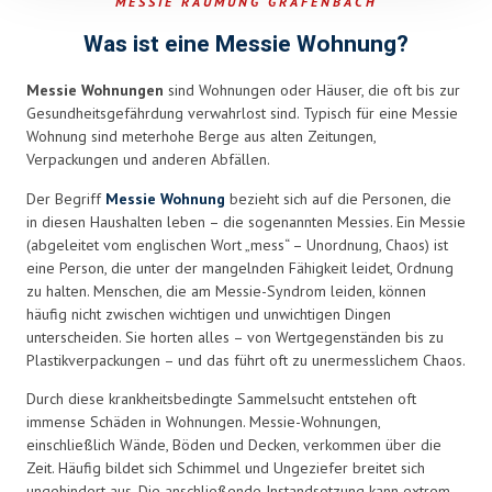
MESSIE RÄUMUNG GRAFENBACH
left
blank
Was ist eine Messie Wohnung?
Messie Wohnungen
sind Wohnungen oder Häuser, die oft bis zur
Gesundheitsgefährdung verwahrlost sind. Typisch für eine Messie
Wohnung sind meterhohe Berge aus alten Zeitungen,
Verpackungen und anderen Abfällen.
Der Begriff
Messie Wohnung
bezieht sich auf die Personen, die
in diesen Haushalten leben – die sogenannten Messies. Ein Messie
(abgeleitet vom englischen Wort „mess“ – Unordnung, Chaos) ist
eine Person, die unter der mangelnden Fähigkeit leidet, Ordnung
zu halten. Menschen, die am Messie-Syndrom leiden, können
häufig nicht zwischen wichtigen und unwichtigen Dingen
unterscheiden. Sie horten alles – von Wertgegenständen bis zu
Plastikverpackungen – und das führt oft zu unermesslichem Chaos.
Durch diese krankheitsbedingte Sammelsucht entstehen oft
immense Schäden in Wohnungen. Messie-Wohnungen,
einschließlich Wände, Böden und Decken, verkommen über die
Zeit. Häufig bildet sich Schimmel und Ungeziefer breitet sich
ungehindert aus. Die anschließende Instandsetzung kann extrem