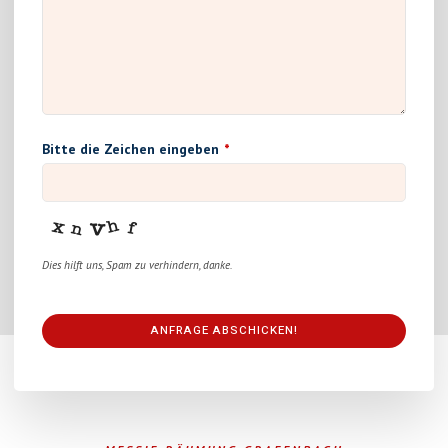
Bitte die Zeichen eingeben
*
Dies hilft uns, Spam zu verhindern, danke.
ANFRAGE ABSCHICKEN!
This
field
should
be