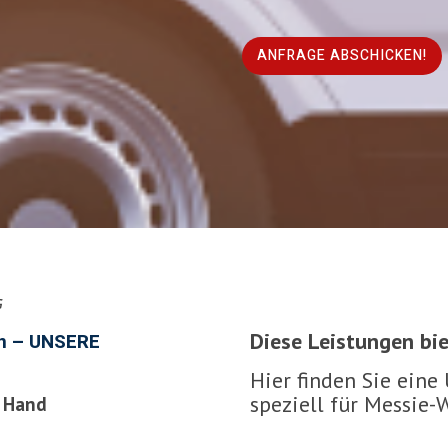
ANFRAGE ABSCHICKEN!
This
field
should
be
left
blank
G
Diese Leistungen bi
 – UNSERE
Hier finden Sie eine
speziell für Messie
r Hand