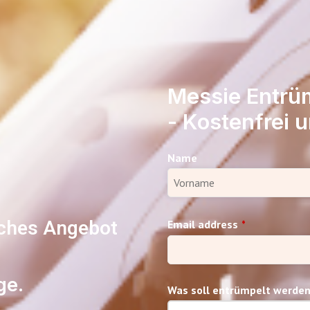
Messie Entrü
- Kostenfrei u
Name
iches Angebot
Email address
*
ge.
Was soll entrümpelt werde