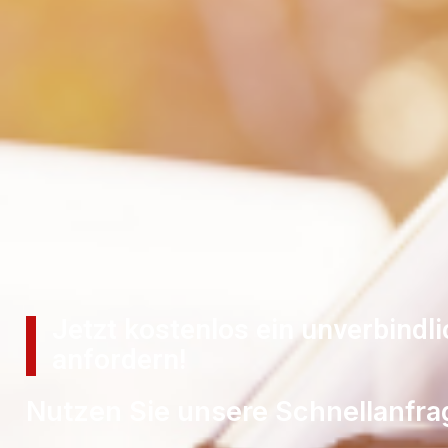
Jetzt kostenlos ein unverbindl
anfordern!
Nutzen Sie unsere Schnellanfra