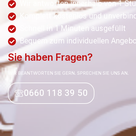
Wir antworten innerhalb von 1 St
Komplett kostenlos und unverbind
Schnell in 1 Minuten ausgefüllt
Bequem zum individuellen Angebo
Sie haben Fragen?
WIR BEANTWORTEN SIE GERN. SPRECHEN SIE UNS AN.
0660 118 39 50