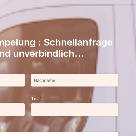
mpelung : Schnellanfrage
nd unverbindlich...
Tel
*
n?