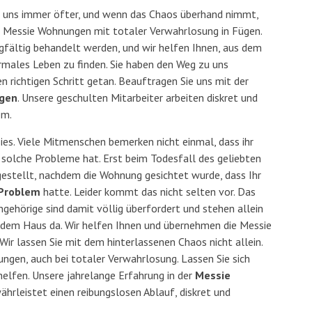
 uns immer öfter, und wenn das Chaos überhand nimmt,
men Messie Wohnungen mit totaler Verwahrlosung in Fügen.
fältig behandelt werden, und wir helfen Ihnen, aus dem
ormales Leben zu finden. Sie haben den Weg zu uns
 richtigen Schritt getan. Beauftragen Sie uns mit der
ügen
. Unsere geschulten Mitarbeiter arbeiten diskret und
em.
sies. Viele Mitmenschen bemerken nicht einmal, dass ihr
 solche Probleme hat. Erst beim Todesfall des geliebten
estellt, nachdem die Wohnung gesichtet wurde, dass Ihr
Problem
hatte. Leider kommt das nicht selten vor. Das
Angehörige sind damit völlig überfordert und stehen allein
dem Haus da. Wir helfen Ihnen und übernehmen die Messie
 Wir lassen Sie mit dem hinterlassenen Chaos nicht allein.
gen, auch bei totaler Verwahrlosung. Lassen Sie sich
elfen. Unsere jahrelange Erfahrung in der
Messie
hrleistet einen reibungslosen Ablauf, diskret und