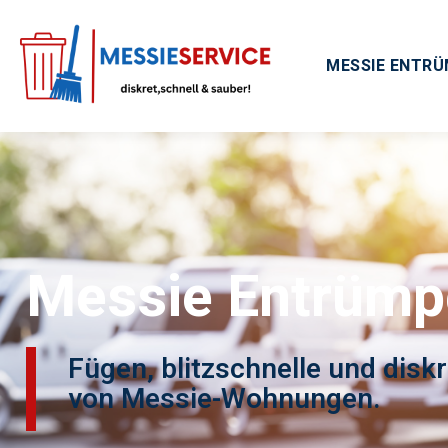
MESSIE ENTR
Messie Entrümp
Fügen, blitzschnelle und dis
von Messie-Wohnungen.