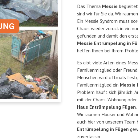
Das Thema
Messie
begleitet
sind wir für Sie da. Wir räu
Ein Messie Syndrom muss sorg
Chaos wieder zurück in ein n
gefunden und damit den ersten
Messie Entrümpelung in F
helfen Ihnen bei Ihrem Probl
Es gibt viele Arten eines Mes
Familienmitglied oder Freund
Menschen wird oftmals festg
Familienmitglied ein
Messie 
Problem häuft sich jährlich, 
mit der Chaos-Wohnung oder 
Haus Entrümpelung Fügen
.
Wir räumen Häuser und Wohnun
auch hier von unserem Team h
Entrümpelung in Fügen
gewä
zuverlässig.