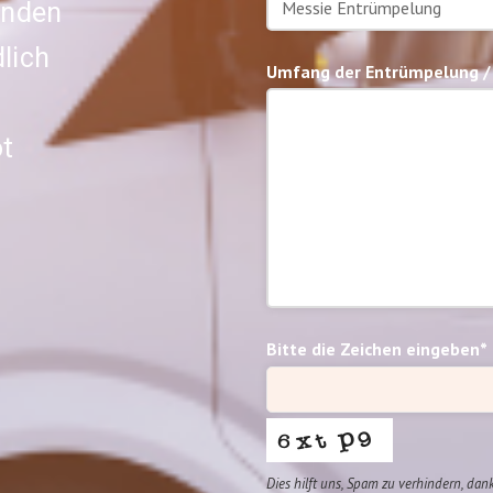
unden
lich
Umfang der Entrümpelung /
t
Bitte die Zeichen eingeben*
Dies hilft uns, Spam zu verhindern, dan