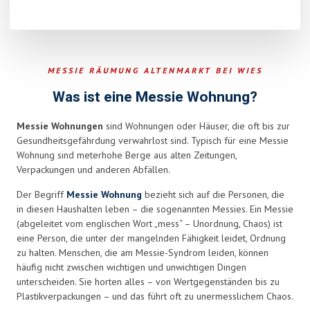
This
field
should
be
MESSIE RÄUMUNG ALTENMARKT BEI WIES
left
blank
Was ist eine Messie Wohnung?
Messie Wohnungen
sind Wohnungen oder Häuser, die oft bis zur
Gesundheitsgefährdung verwahrlost sind. Typisch für eine Messie
Wohnung sind meterhohe Berge aus alten Zeitungen,
Verpackungen und anderen Abfällen.
Der Begriff
Messie Wohnung
bezieht sich auf die Personen, die
in diesen Haushalten leben – die sogenannten Messies. Ein Messie
(abgeleitet vom englischen Wort „mess“ – Unordnung, Chaos) ist
eine Person, die unter der mangelnden Fähigkeit leidet, Ordnung
zu halten. Menschen, die am Messie-Syndrom leiden, können
häufig nicht zwischen wichtigen und unwichtigen Dingen
unterscheiden. Sie horten alles – von Wertgegenständen bis zu
Plastikverpackungen – und das führt oft zu unermesslichem Chaos.