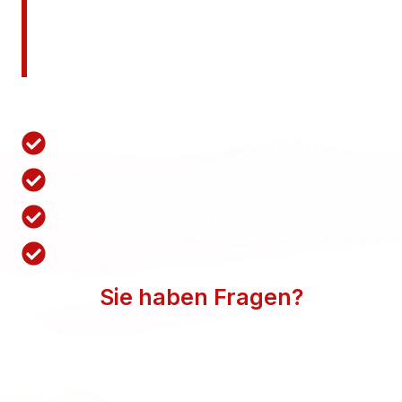
Jetzt kostenlos ein
unverbindliches Angebot
anfordern!
Nutzen Sie unsere Schnellanfrage.
Wir antworten innerhalb von 1 Stunden
Komplett kostenlos und unverbindlich
Schnell in 1 Minuten ausgefüllt
Bequem zum individuellen Angebot
Sie haben Fragen?
WIR BEANTWORTEN SIE GERN. SPRECHEN SIE
UNS AN.