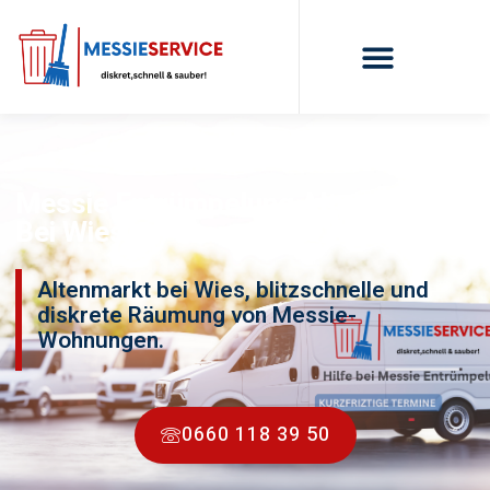
Messie Entrümpelung Altenmarkt
Bei Wies
Altenmarkt bei Wies, blitzschnelle und
diskrete Räumung von Messie-
Wohnungen.
0660 118 39 50