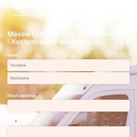
0660 118 39 50
Messie Entrümpelung : Schnellanfrage
- Kostenfrei und unverbindlich...
Name
Email address
*
Tel
*